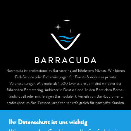
Barracuda ist professionelles Barcatering auf höchstem Niveau. Wir bieten
Full-Service oder Einzelleistungen für Events & exklusive private
Veranstaltungen. Mit mehr als 1.500 Events pro Jahr sind wir einer der
führenden Barcatering-Anbieter in Deutschland. In den Bereichen Barbau
(individuell oder mit fertigen Barmodulen), Verleih von Bar-Equipment,
professionelles Bar-Personal arbeiten wir erfolgreich für namhafte Kunden.
Telefon:
+49 162 10 90 899
E-Mail:
info@barracuda-barcatering.de
Ihr Datenschutz ist uns wichtig
NAVIGATION