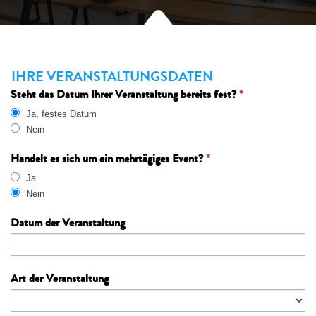
OWL
Falls
Anfrage
Du
IHRE VERANSTALTUNGSDATEN
DE
menschlich
Steht das Datum Ihrer Veranstaltung bereits fest?
*
bist,
Ja, festes Datum
lasse
Nein
dieses
Feld
Handelt es sich um ein mehrtägiges Event?
*
leer.
Ja
Nein
Datum der Veranstaltung
Art der Veranstaltung